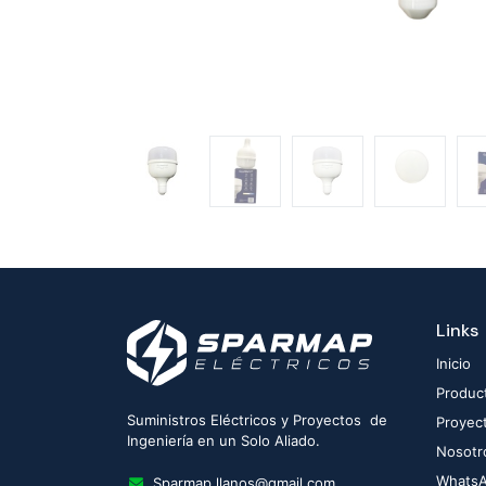
Links
Inicio
Produc
Suministros Eléctricos y Proyectos de
Proyec
Ingeniería en un Solo Aliado.
Nosotr
Whats
Sparmap.llanos@gmail.com