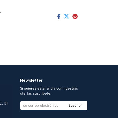
s
Newsletter
Si quieres estar al día con nuestras
ofertas suscríbete.
. 31,
Suscribir