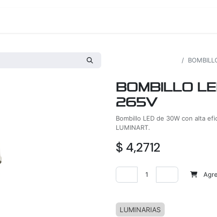
os
Proyectos
Nosotros
Tienda
Todos los productos
BOMBILL
BOMBILLO LE
265V
Bombillo LED de 30W con alta efi
LUMINART.
$
4,2712
Agreg
Agregar a la lista de deseos
LUMINARIAS