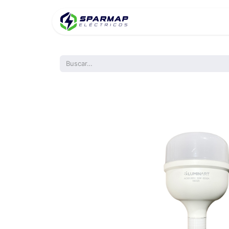
Inicio
Product