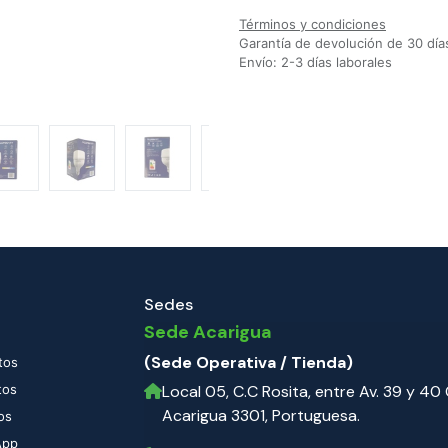
Términos y condiciones
Garantía de devolución de 30 día
Envío: 2-3 días laborales
Sedes
Sede Acarigua
(Sede Operativa / Tienda)
tos
tos
Local 05, C.C Rosita, entre Av. 39 y 40 C
Acarigua 3301, Portuguesa.
os
App