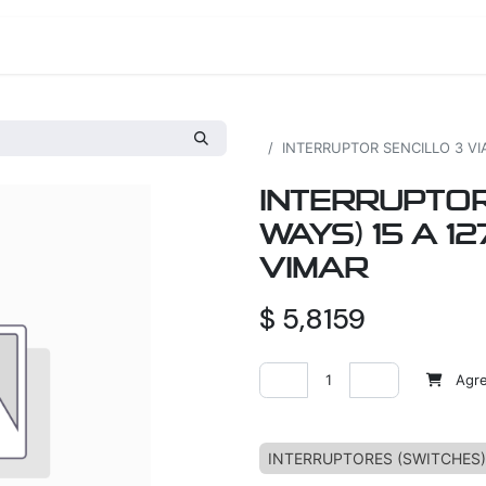
os
Proyectos
Nosotros
Tienda
Todos los productos
INTERRUPTOR SENCILLO 3 VIA
INTERRUPTOR 
WAYS) 15 A 1
VIMAR
$
5,8159
Agreg
Agregar a la lista de deseos
INTERRUPTORES (SWITCHES)