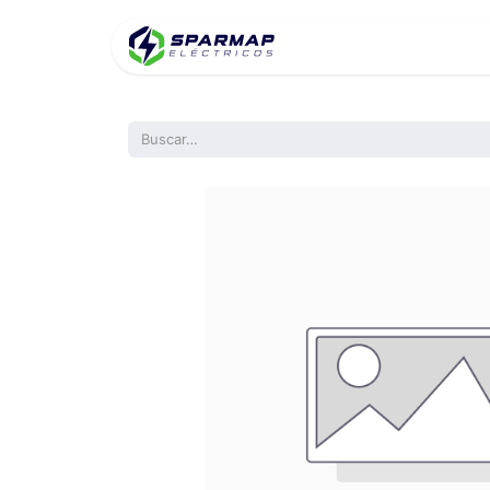
Inicio
Product