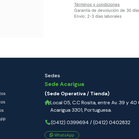
Términos y condiciones
Garantía de devolución de 30 día
Envío: 2-3 días laborales
Sedes
Sede Acarigua
(Sede Operativa / Tienda)
tos
tos
Local 05, C.C Rosita, entre Av. 39 y 40 C
Acarigua 3301, Portuguesa.
os
App
(0412) 0399694 / (0412) 0402832
WhatsApp