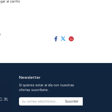
ar al carrito
s
Newsletter
Si quieres estar al día con nuestras
ofertas suscríbete.
. 31,
Suscribir