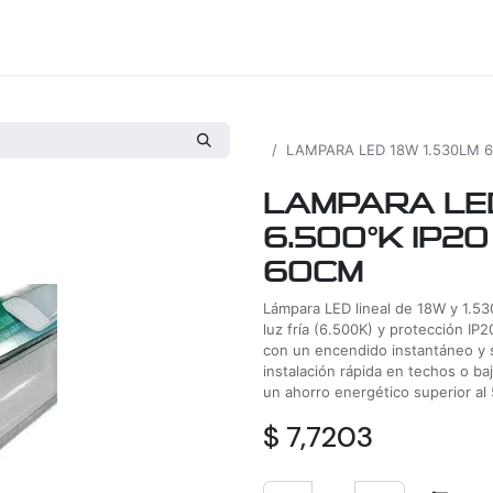
os
Proyectos
Nosotros
Tienda
Todos los productos
LAMPARA LED 18W 1.530LM 6
LAMPARA LED
6.500°K IP20
60CM
Lámpara LED lineal de 18W y 1.5
luz fría (6.500K) y protección I
con un encendido instantáneo y s
instalación rápida en techos o ba
un ahorro energético superior al
$
7,7203