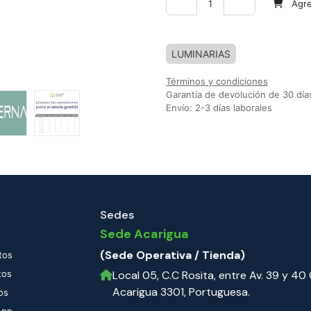
Agreg
Agregar a la lista de deseos
LUMINARIAS
Términos y condiciones
Garantía de devolución de 30 día
Envío: 2-3 días laborales
Sedes
Sede Acarigua
(Sede Operativa / Tienda)
tos
tos
Local 05, C.C Rosita, entre Av. 39 y 40 C
Acarigua 3301, Portuguesa.
os