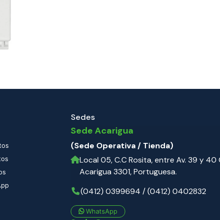
Sedes
Sede Acarigua
(Sede Operativa / Tienda)
tos
tos
Local 05, C.C Rosita, entre Av. 39 y 40 C
Acarigua 3301, Portuguesa.
os
App
(0412) 0399694 / (0412) 0402832
WhatsApp