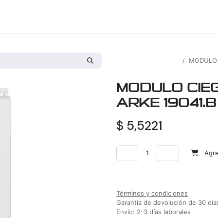
os
Proyectos
Nosotros
Tienda
Todos los productos
MODULO 
MODULO CIE
ARKE 19041.B
$
5,5221
Agreg
Agregar a la lista de deseos
Términos y condiciones
Garantía de devolución de 30 día
Envío: 2-3 días laborales