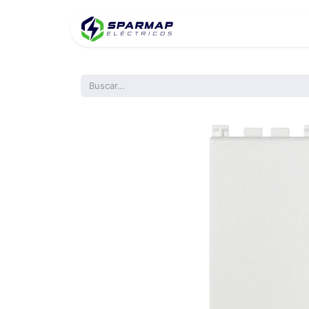
Inicio
Product