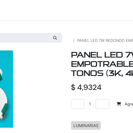
os
Proyectos
Nosotros
Tienda
Todos los productos
PANEL LED 7W REDONDO EMPO
PANEL LED 
EMPOTRABLE 
TONOS (3K, 4
$
4,9324
Agreg
Agregar a la lista de deseos
LUMINARIAS