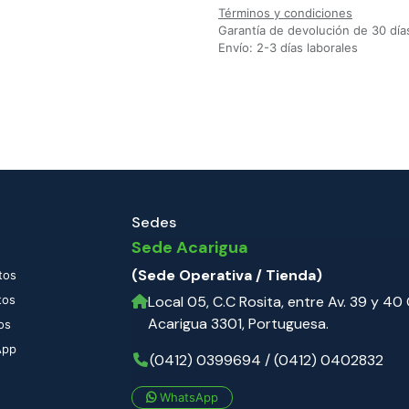
Términos y condiciones
Garantía de devolución de 30 día
Envío: 2-3 días laborales
Sedes
Sede Acarigua
(Sede Operativa / Tienda)
tos
tos
Local 05, C.C Rosita, entre Av. 39 y 40 C
Acarigua 3301, Portuguesa.
os
App
(0412) 0399694 / (0412) 0402832
WhatsApp