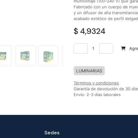
multivoltaje (100-240 V) que garan
Fabricado con un cuerpo de inyec
y un difusor de alta transmitanci
acabado estético de perfil delgad
$
4,9324
Agreg
Agregar a la lista de deseos
LUMINARIAS
Términos y condiciones
Garantía de devolución de 30 día
Envío: 2-3 días laborales
Sedes