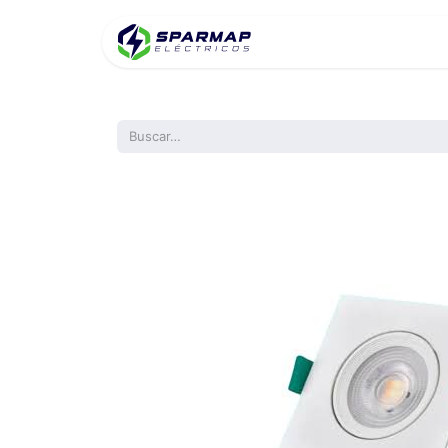
Inicio
Product