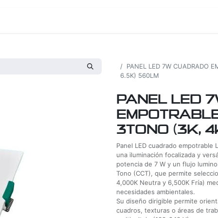
os
Proyectos
Nosotros
Tienda
Todos los productos
PANEL LED 7W CUADRADO EMP
6.5K) 560LM
PANEL LED 
EMPOTRABLE 
3TONO (3K, 4
Panel LED cuadrado empotrable 
una iluminación focalizada y vers
potencia de 7 W y un flujo lumin
Tono (CCT), que permite seleccio
4,000K Neutra y 6,500K Fría) med
necesidades ambientales.
Su diseño dirigible permite orien
cuadros, texturas o áreas de trab