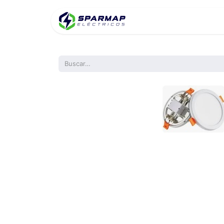
Inicio
Product