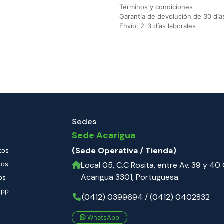
Términos y condiciones
Garantía de devolución de 30 día
Envío: 2-3 días laborales
Sedes
Sede Acarigua
(Sede Operativa / Tienda)
tos
tos
Local 05, C.C Rosita, entre Av. 39 y 40 C
Acarigua 3301, Portuguesa.
os
App
(0412) 0399694 / (0412) 0402832
WhatsApp