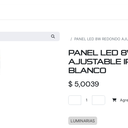
os
Proyectos
Nosotros
Tienda
Todos los productos
PANEL LED 8W REDONDO AJU
PANEL LED 
AJUSTABLE I
BLANCO
$
5,0039
Agreg
Agregar a la lista de deseos
LUMINARIAS