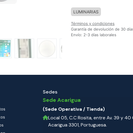
Agregar a la lista de deseos
LUMINARIAS
Términos y condiciones
Garantía de devolución de 30 día
Envío: 2-3 días laborales
Sedes
Sede Acarigua
(Sede Operativa / Tienda)
tos
tos
Local 05, C.C Rosita, entre Av. 39 y 40 C
Acarigua 3301, Portuguesa.
os