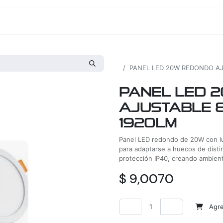
os
Proyectos
Nosotros
Tienda
Todos los productos
PANEL LED 20W REDONDO AJ
PANEL LED 
AJUSTABLE 8
1920LM
Panel LED redondo de 20W con lu
para adaptarse a huecos de dist
protección IP40, creando ambien
$
9,0070
Agreg