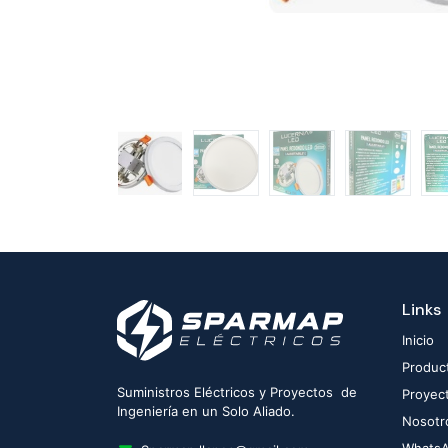
Links
Inicio
Produc
Suministros Eléctricos y Proyectos de
Proyec
Ingeniería en un Solo Aliado.
Nosotr