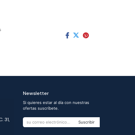
s
Newsletter
Si quieres estar al día con nuestras
ofertas suscríbete.
. 31,
Suscribir