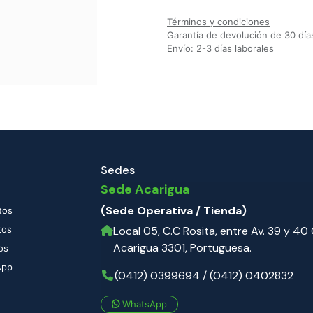
Términos y condiciones
Garantía de devolución de 30 día
Envío: 2-3 días laborales
Sedes
Sede Acarigua
(Sede Operativa / Tienda)
tos
tos
Local 05, C.C Rosita, entre Av. 39 y 40 C
Acarigua 3301, Portuguesa.
os
App
(0412) 0399694 / (0412) 0402832
WhatsApp