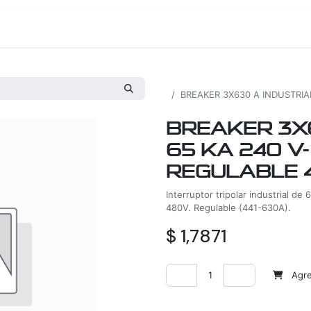
os
Proyectos
Nosotros
Tienda
Todos los productos
BREAKER 3X630 A INDUSTRIAL
BREAKER 3X6
65 KA 240 V-
REGULABLE 4
Interruptor tripolar industrial d
480V. Regulable (441-630A).
$
1,7871
Agreg
Agregar a la lista de deseos