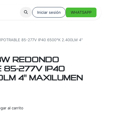
Iniciar sesión
WHATSAPP
OTRABLE 85-277V IP40 6500°K 2.400LM 4"
18W REDONDO
85-277V IP40
0LM 4" MAXILUMEN
ar al carrito