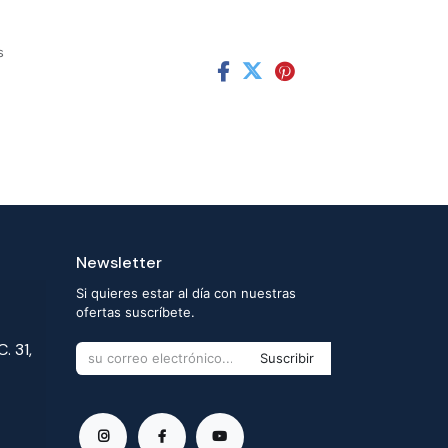
s
Newsletter
Si quieres estar al día con nuestras
ofertas suscríbete.
. 31,
Suscribir