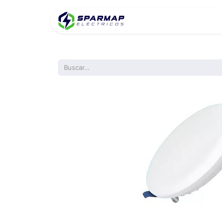
Inicio
Product