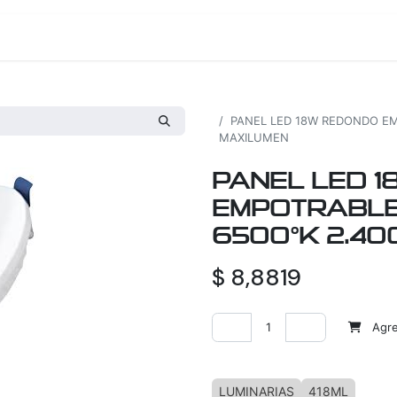
os
Proyectos
Nosotros
Tienda
Todos los productos
PANEL LED 18W REDONDO EMP
MAXILUMEN
PANEL LED 
EMPOTRABLE 
6500°K 2.40
$
8,8819
Agreg
Agregar a la lista de deseos
LUMINARIAS
418ML