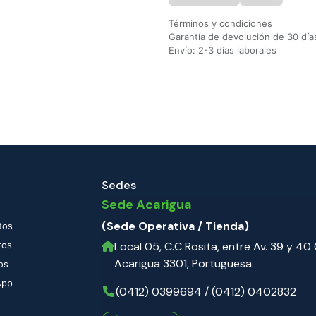
Términos y condiciones
Garantía de devolución de 30 día
Envío: 2-3 días laborales
Sedes
Sede Acarigua
(Sede Operativa / Tienda)
tos
tos
Local 05, C.C Rosita, entre Av. 39 y 40 C
Acarigua 3301, Portuguesa.
os
App
(0412) 0399694 / (0412) 0402832