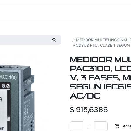
os
Proyectos
Nosotros
Tienda
Todos los productos
MEDIDOR MULTIFUNCIONAL PAC3
MODBUS RTU, CLASE 1 SEGUN 
MEDIDOR MUL
PAC3100, LCD,
V, 3 FASES, 
SEGUN IEC615
AC/DC
$
915,6386
Agreg