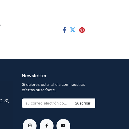
s
Newsletter
Si quieres estar al día con nuestras
ofertas suscríbete.
. 31,
Suscribir