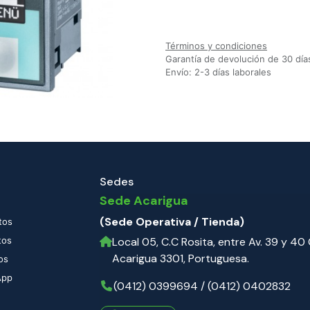
Agregar a la lista de deseos
Términos y condiciones
Garantía de devolución de 30 día
Envío: 2-3 días laborales
Sedes
Sede Acarigua
(Sede Operativa / Tienda)
tos
tos
Local 05, C.C Rosita, entre Av. 39 y 40 C
Acarigua 3301, Portuguesa.
os
App
(0412) 0399694 / (0412) 0402832