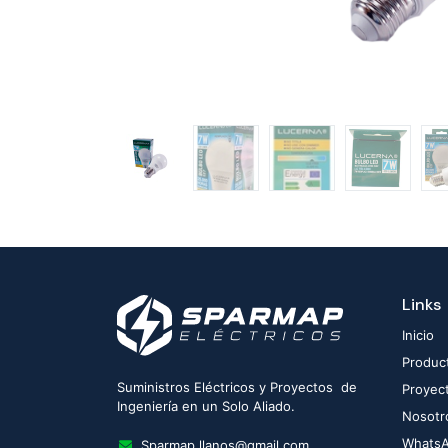
Links
Inicio
Produc
Suministros Eléctricos y Proyectos de
Proyec
Ingeniería en un Solo Aliado.
Nosotr
Whats
Sparmap.llanos@gmail.com