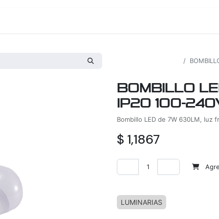
os
Proyectos
Nosotros
Tienda
Todos los productos
BOMBILLO
BOMBILLO LE
IP20 100-240
Bombillo LED de 7W 630LM, luz f
$
1,1867
Agreg
Agregar a la lista de deseos
LUMINARIAS