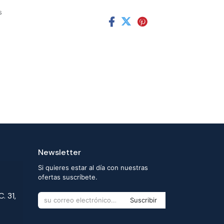
s
Newsletter
Si quieres estar al día con nuestras
ofertas suscríbete.
. 31,
Suscribir