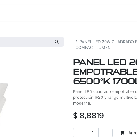
os
Proyectos
Nosotros
Tienda
Todos los productos
PANEL LED 20W CUADRADO E
COMPACT LUMEN
PANEL LED 
EMPOTRABLE 
6500°K 170
Panel LED cuadrado empotrable d
protección IP20 y rango multivolt
moderna.
$
8,8819
Agreg