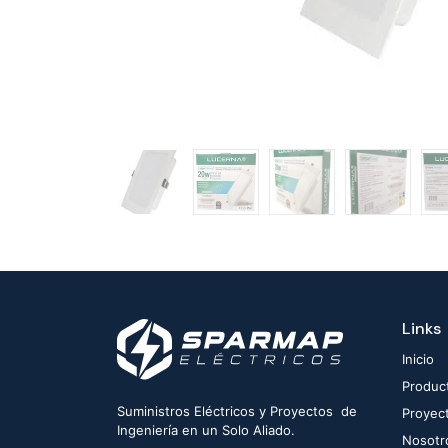
Links
Inicio
Produc
Suministros Eléctricos y Proyectos de
Proyec
Ingeniería en un Solo Aliado.
Nosotr