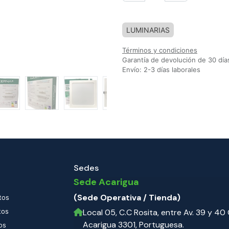
Agregar a la lista de deseos
LUMINARIAS
Términos y condiciones
Garantía de devolución de 30 día
Envío: 2-3 días laborales
Sedes
Sede Acarigua
(Sede Operativa / Tienda)
tos
tos
Local 05, C.C Rosita, entre Av. 39 y 40 C
Acarigua 3301, Portuguesa.
os