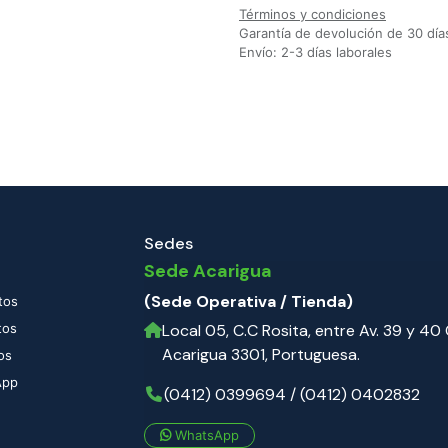
Términos y condiciones
Garantía de devolución de 30 día
Envío: 2-3 días laborales
Sedes
Sede Acarigua
(Sede Operativa / Tienda)
tos
tos
Local 05, C.C Rosita, entre Av. 39 y 40 C
Acarigua 3301, Portuguesa.
os
App
(0412) 0399694 / (0412) 0402832
WhatsApp