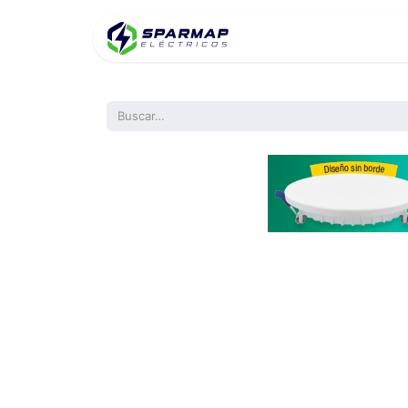
Inicio
Product