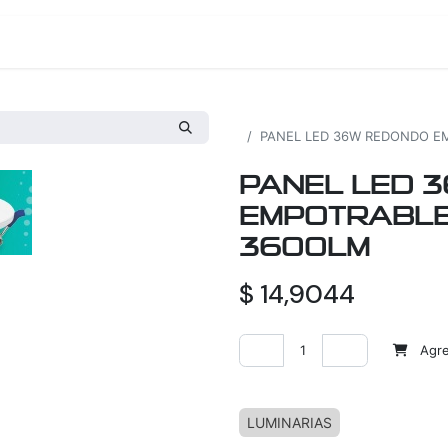
os
Proyectos
Nosotros
Tienda
Todos los productos
PANEL LED 36W REDONDO EM
PANEL LED 
EMPOTRABLE
3600LM
$
14,9044
Agreg
Agregar a la lista de deseos
LUMINARIAS