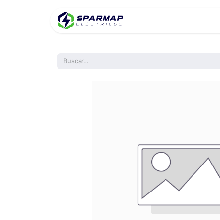
Inicio
Product