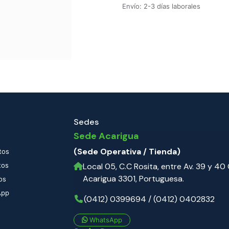
Envío: 2-3 días laborales
Sedes
Sede Acarigua
(Sede Operativa / Tienda)
tos
tos
Local 05, C.C Rosita, entre Av. 39 y 40 C
Acarigua 3301, Portuguesa.
os
App
(0412) 0399694 / (0412) 0402832
WhatsApp