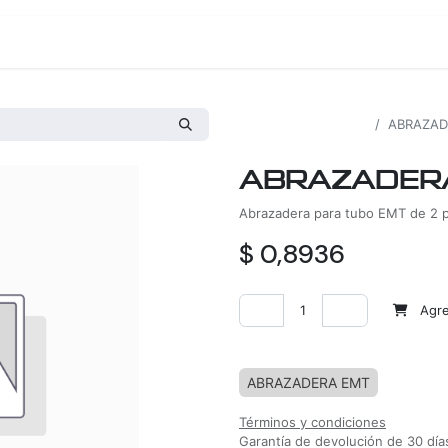
os
Proyectos
Nosotros
Tienda
Todos los productos
ABRAZADE
ABRAZADERA 
Abrazadera para tubo EMT de 2 
$
0,8936
Agreg
Agregar a la lista de deseos
ABRAZADERA EMT
Términos y condiciones
Garantía de devolución de 30 día