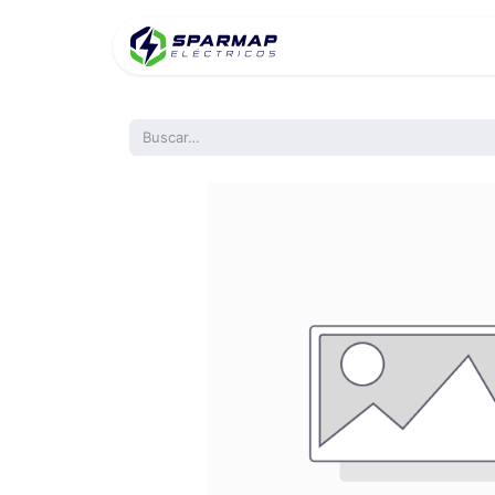
Inicio
Product