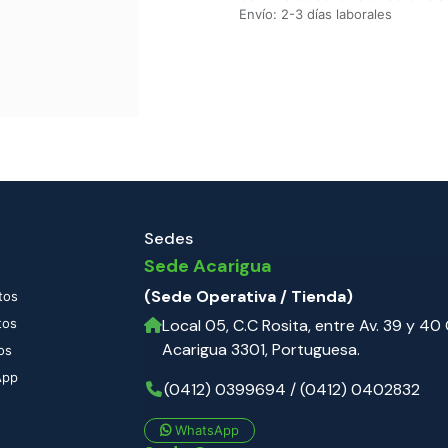
Envío: 2-3 días laborales
Sedes
Sede Acarigua
(Sede Operativa / Tienda)
tos
tos
Local 05, C.C Rosita, entre Av. 39 y 40 C
Acarigua 3301, Portuguesa.
os
App
(0412) 0399694 / (0412) 0402832
WhatsApp