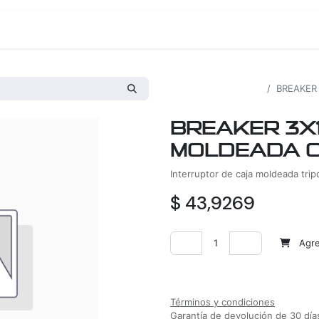
os
Proyectos
Nosotros
Tienda
Todos los productos
BREAKER
BREAKER 3X
MOLDEADA C
Interruptor de caja moldeada tri
$
43,9269
Agreg
Agregar a la lista de deseos
Términos y condiciones
Garantía de devolución de 30 día