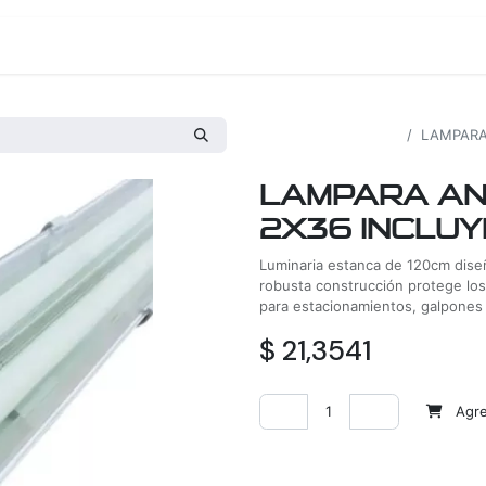
os
Proyectos
Nosotros
Tienda
Todos los productos
LAMPARA
LAMPARA AN
2X36 INCLUY
Luminaria estanca de 120cm diseñ
robusta construcción protege lo
para estacionamientos, galpones y
$
21,3541
Agreg
Agregar a la lista de deseos