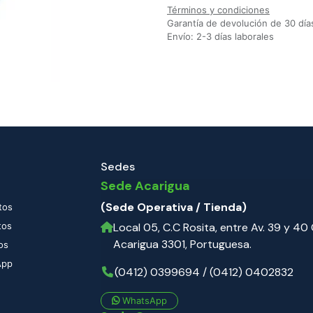
Términos y condiciones
Garantía de devolución de 30 día
Envío: 2-3 días laborales
Sedes
Sede Acarigua
(Sede Operativa / Tienda)
tos
tos
Local 05, C.C Rosita, entre Av. 39 y 40 C
Acarigua 3301, Portuguesa.
os
App
(0412) 0399694 / (0412) 0402832
WhatsApp