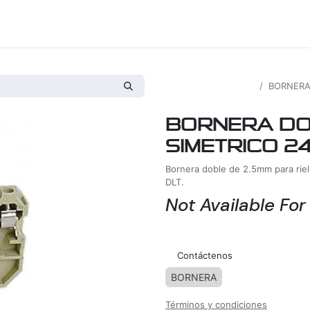
os
Proyectos
Nosotros
Tienda
Todos los productos
BORNERA
BORNERA DOB
SIMETRICO 2
Bornera doble de 2.5mm para rie
DLT.
Not Available For
Agregar a la lista de deseos
Contáctenos
BORNERA
Términos y condiciones