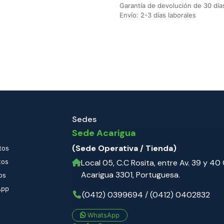
Garantía de devolución de 30 día
Envío: 2-3 días laborales
Sedes
Sede Acarigua
(Sede Operativa / Tienda)
tos
tos
Local 05, C.C Rosita, entre Av. 39 y 40 C
Acarigua 3301, Portuguesa.
os
App
(0412) 0399694 / (0412) 0402832
WhatsApp