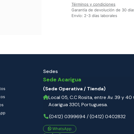
Términos y condiciones
Garantía de devolución de 30 día
Envío: 2-3 días laborales
Sedes
Sede Acarigua
(Sede Operativa / Tienda)
tos
tos
Local 05, C.C Rosita, entre Av. 39 y 40 C
Acarigua 3301, Portuguesa.
os
App
(0412) 0399694 / (0412) 0402832
WhatsApp