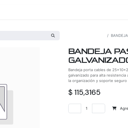
os
Proyectos
Nosotros
Tienda
Todos los productos
BANDEJA
BANDEJA PA
GALVANIZAD
Bandeja porta cables de 25x10x
galvanizado para alta resistencia
la organización y soporte seguro
$
115,3165
Agreg
Agregar a la lista de deseos