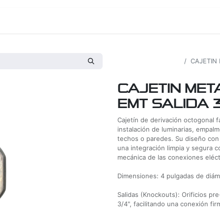
os
Proyectos
Nosotros
Tienda
Todos los productos
CAJETIN
CAJETIN MET
EMT SALIDA 3
Cajetín de derivación octogonal f
instalación de luminarias, empal
techos o paredes. Su diseño con
una integración limpia y segura c
mecánica de las conexiones eléct
Dimensiones: 4 pulgadas de diám
Salidas (Knockouts): Orificios pr
3/4", facilitando una conexión fi