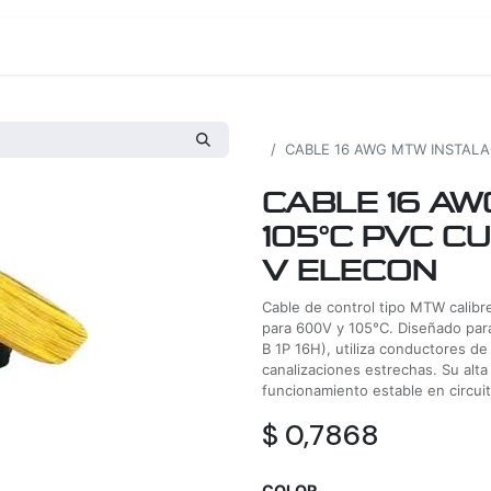
os
Proyectos
Nosotros
Tienda
Todos los productos
CABLE 16 AWG MTW INSTALAC
CABLE 16 AW
105°C PVC CU
V ELECON
Cable de control tipo MTW calib
para 600V y 105°C. Diseñado para 
B 1P 16H), utiliza conductores de 
canalizaciones estrechas. Su alta 
funcionamiento estable en circui
$
0,7868
COLOR