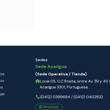
Sedes
Sede Acarigua
(Sede Operativa / Tienda)
tos
tos
Local 05, C.C Rosita, entre Av. 39 y 40 C
Acarigua 3301, Portuguesa.
os
App
(0412) 0399694 / (0412) 0402832
WhatsApp