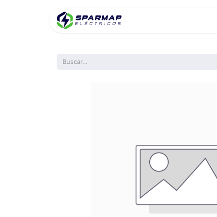
Inicio
Product