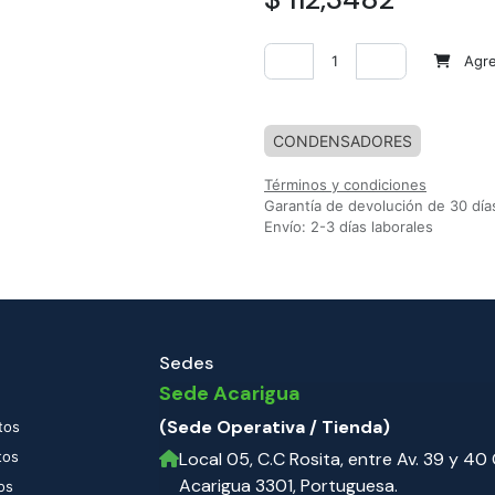
Agreg
Agregar a la lista de deseos
CONDENSADORES
Términos y condiciones
Garantía de devolución de 30 día
Envío: 2-3 días laborales
Sedes
Sede Acarigua
(Sede Operativa / Tienda)
tos
tos
Local 05, C.C Rosita, entre Av. 39 y 40 C
Acarigua 3301, Portuguesa.
os