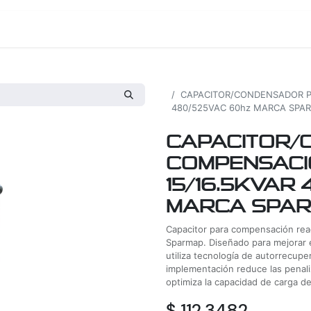
os
Proyectos
Nosotros
Tienda
Todos los productos
CAPACITOR/CONDENSADOR P
480/525VAC 60hz MARCA SPA
CAPACITOR/
COMPENSACI
15/16.5KVAR
MARCA SPA
Capacitor para compensación re
Sparmap. Diseñado para mejorar el
utiliza tecnología de autorrecuper
implementación reduce las penaliz
optimiza la capacidad de carga d
$
112,3482