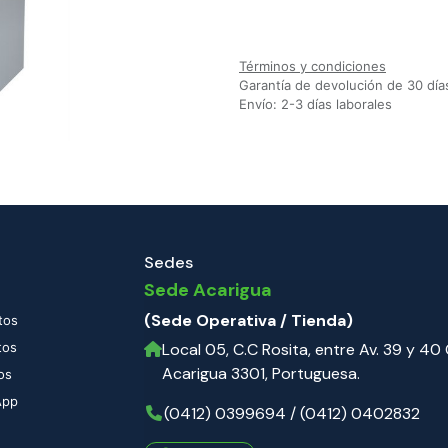
Agregar a la lista de deseos
Términos y condiciones
Garantía de devolución de 30 día
Envío: 2-3 días laborales
Sedes
Sede Acarigua
(Sede Operativa / Tienda)
tos
tos
Local 05, C.C Rosita, entre Av. 39 y 40 C
Acarigua 3301, Portuguesa.
os
App
(0412) 0399694 / (0412) 0402832