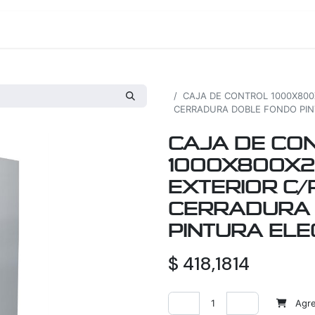
os
Proyectos
Nosotros
Tienda
Todos los productos
CAJA DE CONTROL 1000X800
CERRADURA DOBLE FONDO PIN
CAJA DE CO
1000X800X2
EXTERIOR C/
CERRADURA
PINTURA ELE
$
418,1814
Agreg