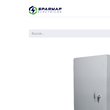
Inicio
Product