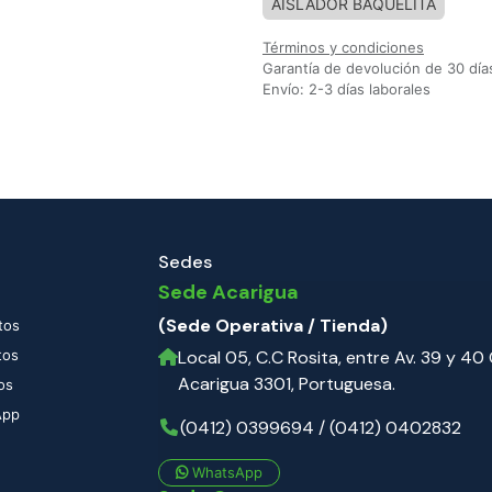
AISLADOR BAQUELITA
Términos y condiciones
Garantía de devolución de 30 día
Envío: 2-3 días laborales
Sedes
Sede Acarigua
(Sede Operativa / Tienda)
tos
tos
Local 05, C.C Rosita, entre Av. 39 y 40 C
Acarigua 3301, Portuguesa.
os
App
(0412) 0399694 / (0412) 0402832
WhatsApp