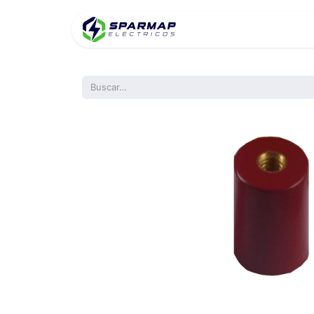
Inicio
Product