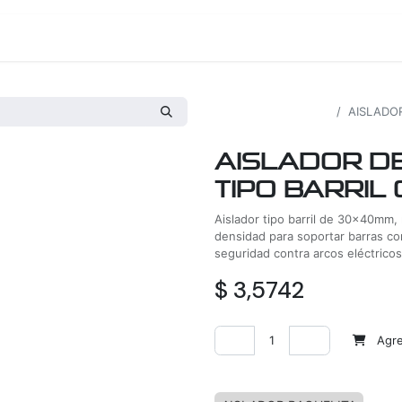
os
Proyectos
Nosotros
Tienda
Todos los productos
AISLADOR
AISLADOR D
TIPO BARRIL 
Aislador tipo barril de 30x40mm,
densidad para soportar barras co
seguridad contra arcos eléctricos
$
3,5742
Agreg
Agregar a la lista de deseos