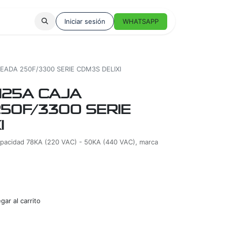
Iniciar sesión
WHATSAPP
ADA 250F/3300 SERIE CDM3S DELIXI
125A CAJA
50F/3300 SERIE
I
capacidad 78KA (220 VAC) - 50KA (440 VAC), marca
ar al carrito