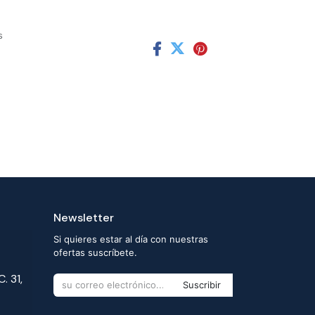
s
Newsletter
Si quieres estar al día con nuestras
ofertas suscríbete.
. 31,
Suscribir