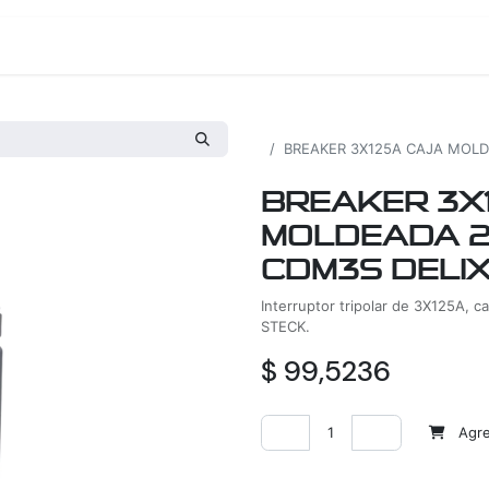
os
Proyectos
Nosotros
Tienda
Todos los productos
BREAKER 3X125A CAJA MOLDE
BREAKER 3X
MOLDEADA 2
CDM3S DELIX
Interruptor tripolar de 3X125A, 
STECK.
$
99,5236
Agreg
Agregar a la lista de deseos