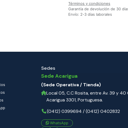
Términos y condiciones
Garantía de devolución de 30 día
Envío: 2-3 días laborales
Sedes
Sede Acarigua
(Sede Operativa / Tienda)
tos
tos
Local 05, C.C Rosita, entre Av. 39 y 40 C
Acarigua 3301, Portuguesa.
os
App
(0412) 0399694 / (0412) 0402832
WhatsApp