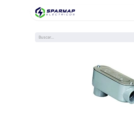
Inicio
Product