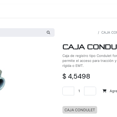
os
Proyectos
Nosotros
Tienda
Todos los productos
CAJA CON
CAJA CONDUL
Caja de registro tipo Condulet fo
permite el acceso para tracción 
rígida o EMT.
$
4,5498
Agreg
Agregar a la lista de deseos
CAJA CONDULET