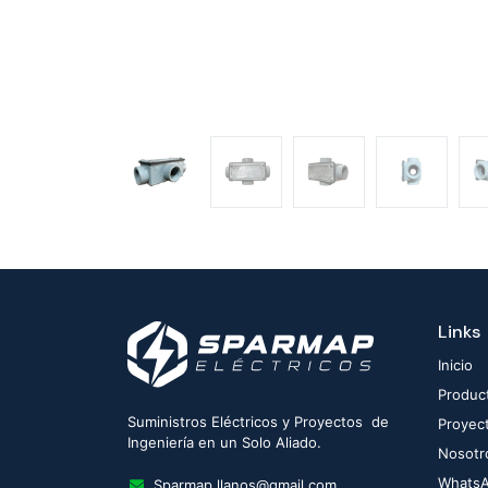
Links
Inicio
Produc
Suministros Eléctricos y Proyectos de
Proyec
Ingeniería en un Solo Aliado.
Nosotr
Whats
Sparmap.llanos@gmail.com