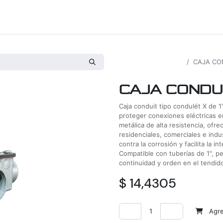
os
Proyectos
Nosotros
Tienda
Todos los productos
CAJA CO
CAJA CONDUL
Caja conduit tipo condulét X de 1"
proteger conexiones eléctricas e
metálica de alta resistencia, ofr
residenciales, comerciales e indu
contra la corrosión y facilita la i
Compatible con tuberías de 1", p
continuidad y orden en el tendido
$
14,4305
Agreg