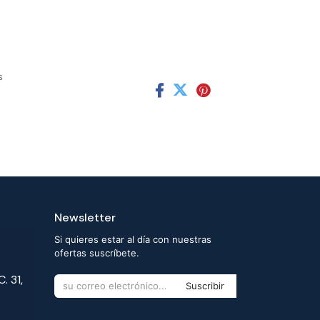
s
Newsletter
Si quieres estar al día con nuestras
ofertas suscríbete.
. 31,
Suscribir