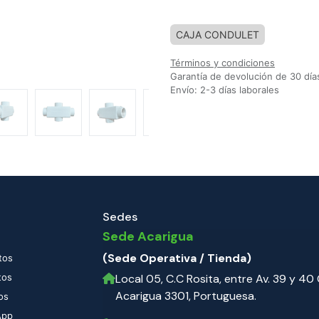
Agregar a la lista de deseos
CAJA CONDULET
Términos y condiciones
Garantía de devolución de 30 día
Envío: 2-3 días laborales
Sedes
Sede Acarigua
(Sede Operativa / Tienda)
tos
tos
Local 05, C.C Rosita, entre Av. 39 y 40 C
Acarigua 3301, Portuguesa.
os
App