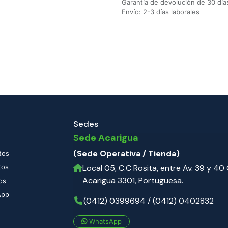
Garantía de devolución de 30 día
Envío: 2-3 días laborales
Sedes
Sede Acarigua
(Sede Operativa / Tienda)
tos
tos
Local 05, C.C Rosita, entre Av. 39 y 40 C
Acarigua 3301, Portuguesa.
os
App
(0412) 0399694 / (0412) 0402832
WhatsApp