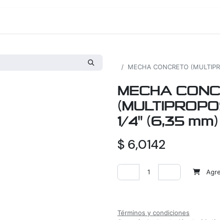
os
Proyectos
Nosotros
Tienda
Todos los productos
MECHA CONCRETO (MULTIPROPO
MECHA CON
(MULTIPROPOS
1/4" (6,35 mm)
$
6,0142
Agreg
Agregar a la lista de deseos
Términos y condiciones