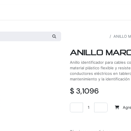
os
Proyectos
Nosotros
Tienda
Todos los productos
ANILLO M
ANILLO MARC
Anillo identificador para cables
material plástico flexible y resis
conductores eléctricos en tablero
mantenimiento y la identificación 
$
3,1096
Agreg
Agregar a la lista de deseos