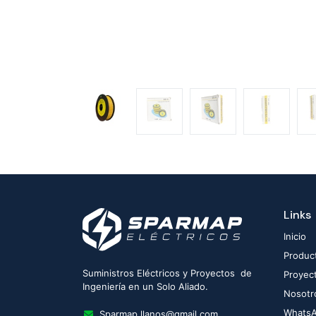
Links
Inicio
Produc
Suministros Eléctricos y Proyectos de
Proyec
Ingeniería en un Solo Aliado.
Nosotr
Whats
Sparmap.llanos@gmail.com