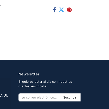
s
Newsletter
Si quieres estar al día con nuestras
ofertas suscríbete.
. 31,
Suscribir