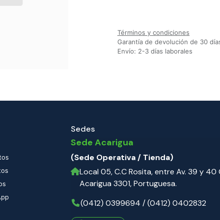
Agregar a la lista de deseos
Términos y condiciones
Garantía de devolución de 30 día
Envío: 2-3 días laborales
Sedes
Sede Acarigua
(Sede Operativa / Tienda)
tos
tos
Local 05, C.C Rosita, entre Av. 39 y 40 C
Acarigua 3301, Portuguesa.
os
App
(0412) 0399694 / (0412) 0402832