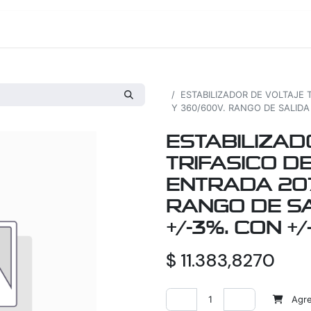
os
Proyectos
Nosotros
Tienda
Todos los productos
ESTABILIZADOR DE VOLTAJE 
Y 360/600V. RANGO DE SALIDA
ESTABILIZAD
TRIFASICO D
ENTRADA 207
RANGO DE S
+/-3%. CON +
$
11.383,8270
Agreg