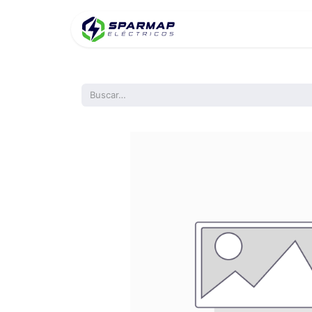
Inicio
Product