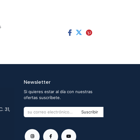
s
Newsletter
Si quieres estar al día con nuestras
ofertas suscríbete.
. 31,
Suscribir