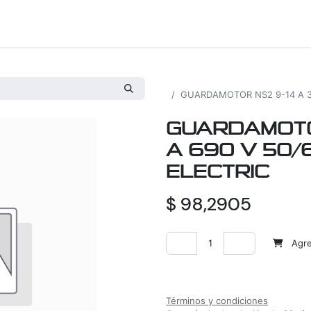
os
Proyectos
Nosotros
Tienda
Todos los productos
GUARDAMOTOR NS2 9-14 A 3P
GUARDAMOTOR
A 690 V 50/
ELECTRIC
$
98,2905
Agreg
Agregar a la lista de deseos
Términos y condiciones