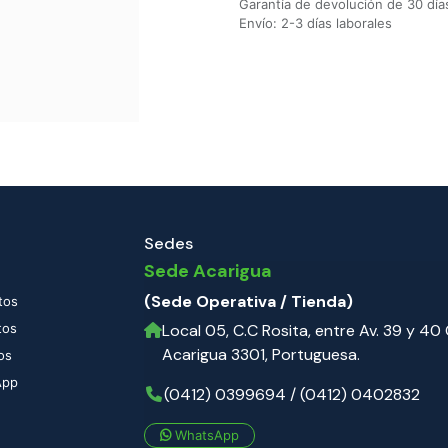
Garantía de devolución de 30 día
Envío: 2-3 días laborales
Sedes
Sede Acarigua
(Sede Operativa / Tienda)
tos
tos
Local 05, C.C Rosita, entre Av. 39 y 40 C
Acarigua 3301, Portuguesa.
os
App
(0412) 0399694 / (0412) 0402832
WhatsApp