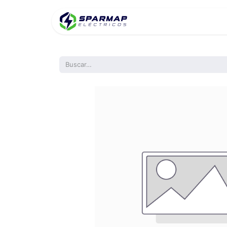
Inicio
Product