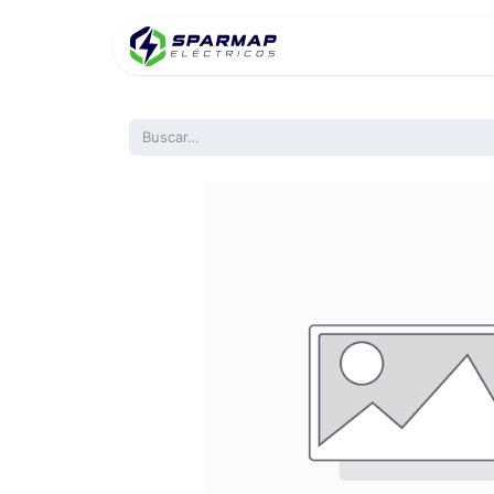
Inicio
Product