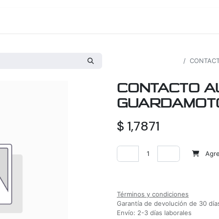
os
Proyectos
Nosotros
Tienda
Todos los productos
CONTACT
CONTACTO AU
GUARDAMOTO
$
1,7871
Agreg
Agregar a la lista de deseos
Términos y condiciones
Garantía de devolución de 30 día
Envío: 2-3 días laborales