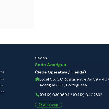
Sedes
Sede Acarigua
(Sede Operativa / Tienda)
tos
tos
Local 05, C.C Rosita, entre Av. 39 y 40 C
Acarigua 3301, Portuguesa.
os
App
(0412) 0399694 / (0412) 0402832
WhatsApp