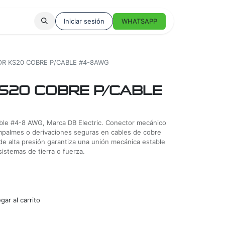
Iniciar sesión
WHATSAPP
R KS20 COBRE P/CABLE #4-8AWG
S20 COBRE P/CABLE
ble #4-8 AWG, Marca DB Electric. Conector mecánico
empalmes o derivaciones seguras en cables de cobre
de alta presión garantiza una unión mecánica estable
istemas de tierra o fuerza.
ar al carrito