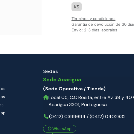
KS
Términos y condiciones
Garantía de devolución de 30 día
Envío: 2-3 días laborales
Sedes
Sede Acarigua
(Sede Operativa / Tienda)
tos
tos
Local 05, C.C Rosita, entre Av. 39 y 40 C
Acarigua 3301, Portuguesa.
os
App
(0412) 0399694 / (0412) 0402832
WhatsApp