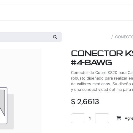
os
Proyectos
Nosotros
Tienda
Todos los productos
CONECTO
CONECTOR K
#4-8AWG
Conector de Cobre KS20 para Ca
robusto diseñado para realizar 
de calibres medianos. Su diseño 
y una conductividad óptima para s
$
2,6613
Agreg
Agregar a la lista de deseos