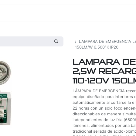
os
Proyectos
Nosotros
Tienda
Todos los productos
LAMPARA DE EMERGENCIA LE
150LM/W 6.500°K IP20
LAMPARA DE
2,5W RECAR
110-120V 150
LÁMPARA DE EMERGENCIA recarg
equipo diseñado para interiores 
automáticamente al cortarse la e
22 horas con un solo foco encend
direccionables de manera simultá
independientes de luz fría (6500
lúmenes, alimentados por una bate
tradicional sellada de ácido-plom