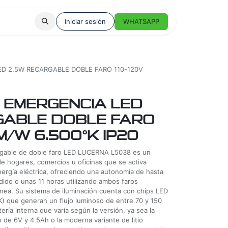
Iniciar sesión
WHATSAPP
D 2,5W RECARGABLE DOBLE FARO 110-120V
 EMERGENCIA LED
GABLE DOBLE FARO
LM/W 6.500°K IP20
able de doble faro LED LUCERNA L5038 es un
de hogares, comercios u oficinas que se activa
nergía eléctrica, ofreciendo una autonomía de hasta
ido o unas 11 horas utilizando ambos faros
nea. Su sistema de iluminación cuenta con chips LED
K) que generan un flujo luminoso de entre 70 y 150
ría interna que varía según la versión, ya sea la
o de 6V y 4.5Ah o la moderna variante de litio