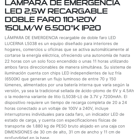
LAMPARA DE EMERGENCIA
LED 2,5W RECARGABLE
DOBLE FARO 110-120V
150LM/W 6.500°K IP20
LÁMPARA DE EMERGENCIA recargable de doble faro LED
LUCERNA L5038 es un equipo diseñado para interiores de
hogares, comercios u oficinas que se activa automáticamente al
cortarse la energía eléctrica, ofreciendo una autonomía de hasta
22 horas con un solo foco encendido o unas 11 horas utilizando
ambos faros direccionables de manera simultánea. Su sistema de
iluminación cuenta con chips LED independientes de luz fría
(6500K) que generan un flujo luminoso de entre 70 y 150
lúmenes, alimentados por una batería interna que varía según la
versión, ya sea la tradicional sellada de ácido-plomo de 6V y 4.5Ah
o la moderna variante de litio (L5038-Li) de 3.7V y 7200mAh. El
dispositivo requiere un tiempo de recarga completa de 20 a 24
horas conectado a un voltaje de 100V a 240V, incluye
interruptores individuales para cada faro, un indicador LED de
estado de carga, y cuenta con especificaciones físicas de
transporte de 1.880 kg de PESO bruto alojado en una caja con
DIMENSIONES de 30 cm de alto, 31 cm de ancho y 11 cm de
profundidad en la base.