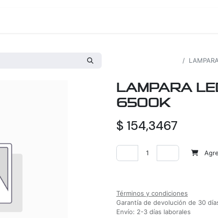
os
Proyectos
Nosotros
Tienda
Todos los productos
LAMPARA
LAMPARA LE
6500K
$
154,3467
Agreg
Agregar a la lista de deseos
Términos y condiciones
Garantía de devolución de 30 día
Envío: 2-3 días laborales