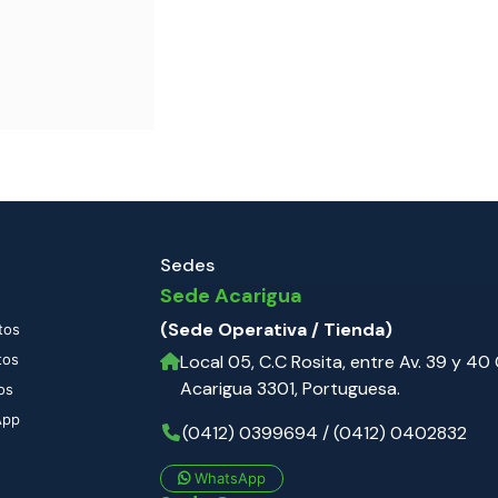
Sedes
Sede Acarigua
(Sede Operativa / Tienda)
tos
tos
Local 05, C.C Rosita, entre Av. 39 y 40 C
Acarigua 3301, Portuguesa.
os
App
(0412) 0399694 / (0412) 0402832
WhatsApp