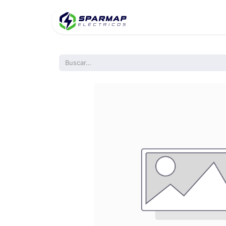
Inicio
Product