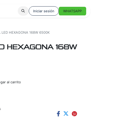
Iniciar sesión
WHATSAPP
 LED HEXAGONA 168W 6500K
D HEXAGONA 168W
ar al carrito
s