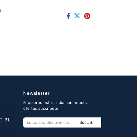
s
Newsletter
Si quieres estar al día con nuestras
ofertas suscríbete.
. 31,
Suscribir