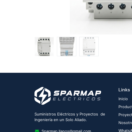
Links
Inicio
Produc
Suministros Eléctricos y Proyectos de
Proyec
Ingeniería en un Solo Aliado.
Nosotr
Whats
Sparmap.llanos@gmail.com