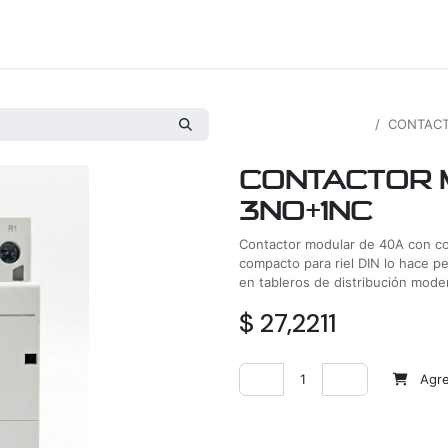
os
Proyectos
Nosotros
Tienda
Todos los productos
CONTACT
CONTACTOR 
3NO+1NC
Contactor modular de 40A con c
compacto para riel DIN lo hace pe
en tableros de distribución mode
$
27,2211
Agreg
Agregar a la lista de deseos