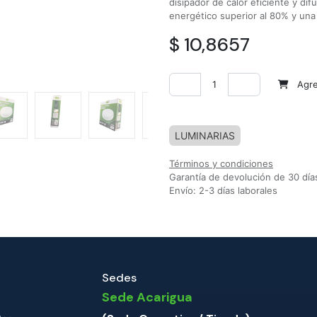
disipador de calor eficiente y dif
energético superior al 80% y una l
$
10,8657
Agreg
Agregar a la lista de deseos
LUMINARIAS
Términos y condiciones
Garantía de devolución de 30 día
Envío: 2-3 días laborales
Sedes
Sede Acarigua