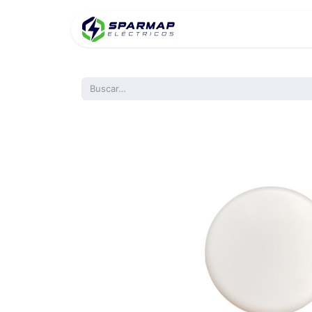
Inicio
Product