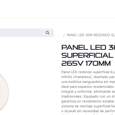
os
Proyectos
Nosotros
Tienda
Todos los productos
PANEL LED 30W REDONDO SU
PANEL LED 
SUPERFICIAL 
265V 170MM
Panel LED redondo superficial I
infinito (frameless), diseñado pa
una estética vanguardista sin ma
ideal para espacios residenciale
integral y uniforme, eliminando 
tradicionales. Equipado con un dr
garantiza un rendimiento estable 
sistema de montaje superficial fac
o drywall sin necesidad de perfo