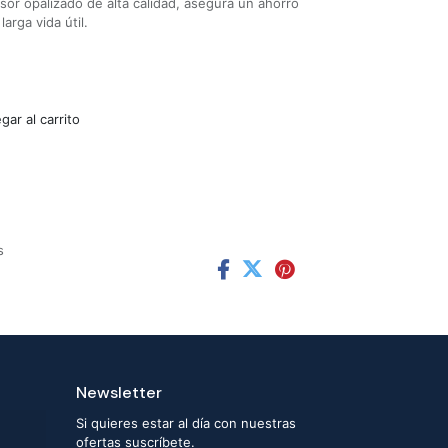
usor opalizado de alta calidad, asegura un ahorro
arga vida útil.
ar al carrito
s
Newsletter
Si quieres estar al día con nuestras
ofertas suscríbete.