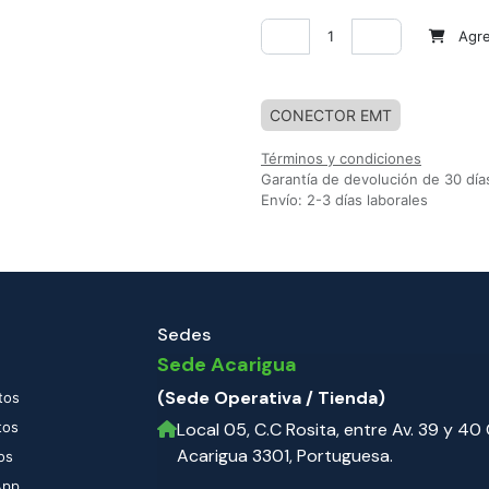
Agreg
Agregar a la lista de deseos
CONECTOR EMT
Términos y condiciones
Garantía de devolución de 30 día
Envío: 2-3 días laborales
Sedes
Sede Acarigua
(Sede Operativa / Tienda)
tos
tos
Local 05, C.C Rosita, entre Av. 39 y 40 C
Acarigua 3301, Portuguesa.
os
App