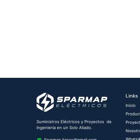
Links
Inicio
Produc
Suministros Eléctricos y Proyectos de
Proyec
Ingeniería en un Solo Aliado.
Nosotr
Whats
Sparmap.llanos@gmail.com