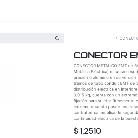
os
Proyectos
Nosotros
Tienda
Todos los productos
CONECTO
CONECTOR EM
CONECTOR METÁLICO EMT de 3/4 de
Metálica Eléctrica) es un acceso
presión o aluminio en su versión 
tramos de tubo conduit EMT de 3/
distribución eléctrica en interio
0.015 kg, cuenta con un extremo 
fijación para sujetar firmemente 
extremo opuesto posee una rosc
contratuerca metálica de segurida
continuidad eléctrica de la puesta
$
1,2510