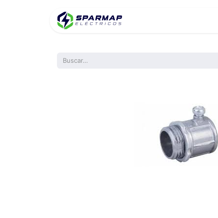
Inicio
Product