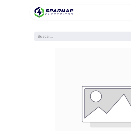
Inicio
Product