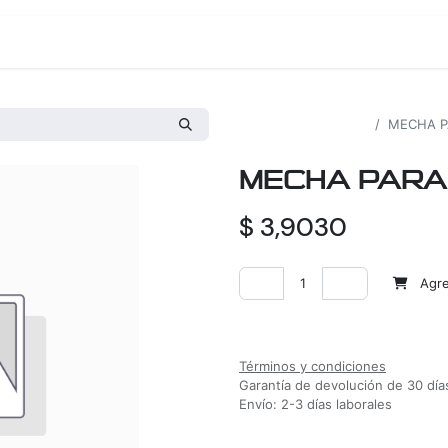
os
Proyectos
Nosotros
Tienda
Todos los productos
MECHA P
MECHA PARA 
$
3,9030
Agreg
Agregar a la lista de deseos
Términos y condiciones
Garantía de devolución de 30 día
Envío: 2-3 días laborales