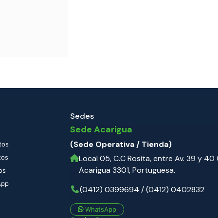
Sedes
Sede Acarigua
(Sede Operativa / Tienda)
tos
tos
Local 05, C.C Rosita, entre Av. 39 y 40 C
Acarigua 3301, Portuguesa.
os
App
(0412) 0399694 / (0412) 0402832
WhatsApp