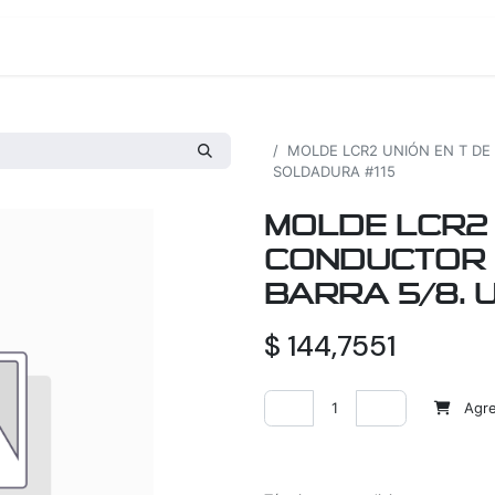
os
Proyectos
Nosotros
Tienda
Todos los productos
MOLDE LCR2 UNIÓN EN T DE
SOLDADURA #115
MOLDE LCR2 
CONDUCTOR 
BARRA 5/8. 
$
144,7551
Agreg
Agregar a la lista de deseos