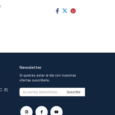
s
Newsletter
Si quieres estar al día con nuestras
ofertas suscríbete.
. 31,
Suscribir