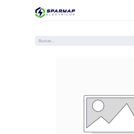
Inicio
Product