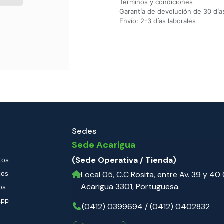
Términos y condiciones
Garantía de devolución de 30 día
Envío: 2-3 días laborales
Sedes
Sede Acarigua
(Sede Operativa / Tienda)
tos
tos
Local 05, C.C Rosita, entre Av. 39 y 40 C
Acarigua 3301, Portuguesa.
os
App
(0412) 0399694 / (0412) 0402832