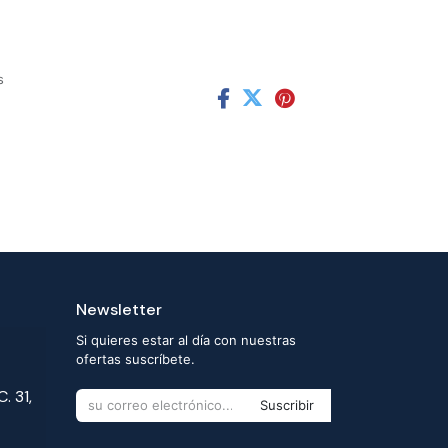
s
Newsletter
Si quieres estar al día con nuestras
ofertas suscríbete.
. 31,
Suscribir