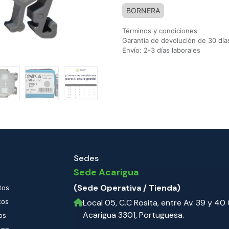
BORNERA
Términos y condiciones
Garantía de devolución de 30 día
Envío: 2-3 días laborales
Sedes
Sede Acarigua
(Sede Operativa / Tienda)
tos
tos
Local 05, C.C Rosita, entre Av. 39 y 40 C
Acarigua 3301, Portuguesa.
os