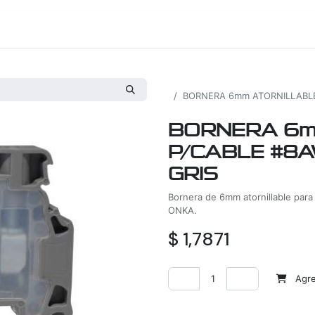
os
Proyectos
Nosotros
Tienda
Todos los productos
BORNERA 6mm ATORNILLABLE
BORNERA 6m
P/CABLE #8A
GRIS
Bornera de 6mm atornillable para 
ONKA.
$
1,7871
Agreg
Agregar a la lista de deseos