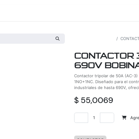
os
Proyectos
Nosotros
Tienda
Todos los productos
CONTACTO
CONTACTOR 3
690V BOBIN
Contactor tripolar de 50A (AC-3)
1NO+1NC. Diseñado para el contro
industriales de hasta 690V, ofrec
$
55,0069
Agreg
Agregar a la lista de deseos