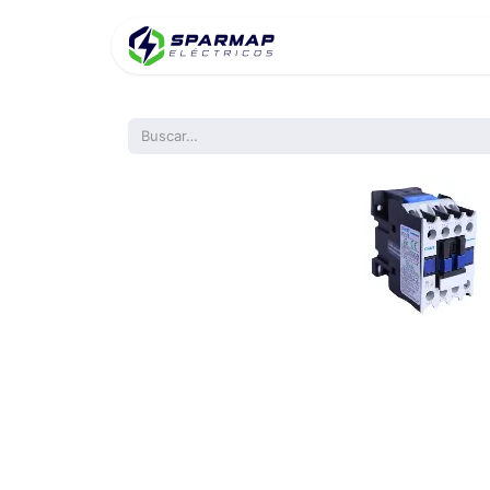
Inicio
Product