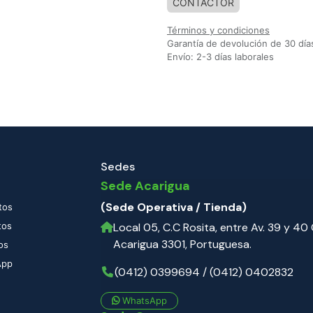
CONTACTOR
Términos y condiciones
Garantía de devolución de 30 día
Envío: 2-3 días laborales
Sedes
Sede Acarigua
(Sede Operativa / Tienda)
tos
tos
Local 05, C.C Rosita, entre Av. 39 y 40 C
Acarigua 3301, Portuguesa.
os
App
(0412) 0399694 / (0412) 0402832
WhatsApp