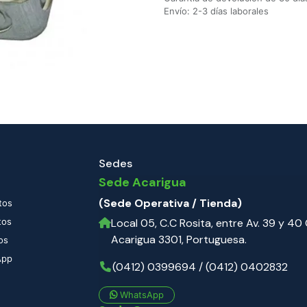
Envío: 2-3 días laborales
Sedes
Sede Acarigua
(Sede Operativa / Tienda)
tos
tos
Local 05, C.C Rosita, entre Av. 39 y 40 C
Acarigua 3301, Portuguesa.
os
App
(0412) 0399694 / (0412) 0402832
WhatsApp