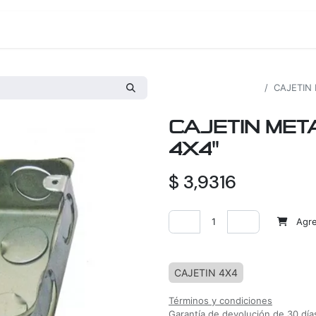
os
Proyectos
Nosotros
Tienda
Todos los productos
CAJETIN
CAJETIN ME
4X4"
$
3,9316
Agreg
Agregar a la lista de deseos
CAJETIN 4X4
Términos y condiciones
Garantía de devolución de 30 día