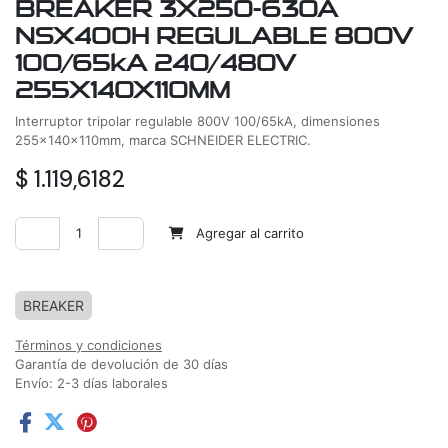
BREAKER 3X250-630A
NSX400H REGULABLE 800V
100/65kA 240/480V
255X140X110MM
Interruptor tripolar regulable 800V 100/65kA, dimensiones
255x140x110mm, marca SCHNEIDER ELECTRIC.
$
1.119,6182
Agregar al carrito
Agregar a la lista de deseos
BREAKER
Términos y condiciones
Garantía de devolución de 30 días
Envío: 2-3 días laborales