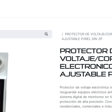
os
Proyectos
Nosotros
Tienda
Todos los productos
PROTECTOR DE VOLTAJE/COR
AJUSTABLE P/RIEL DIN 2P
PROTECTOR 
VOLTAJE/CO
ELECTRONICO
AJUSTABLE P
Protector de voltaje electrónico 
resguardar equipos eléctricos ant
sistema digital de monitoreo en 
protección de alta precisión. Con
residenciales, comerciales e indus