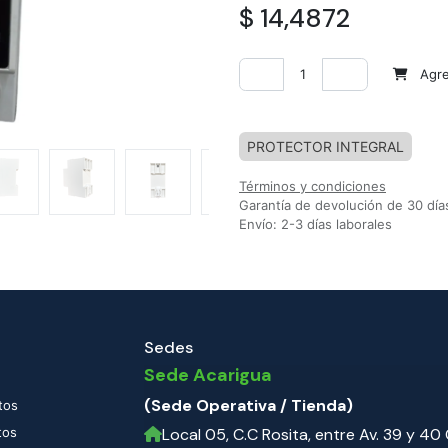
$
14,4872
Agreg
Agregar a la lista de deseos
PROTECTOR INTEGRAL
Términos y condiciones
Garantía de devolución de 30 día
Envío: 2-3 días laborales
Sedes
Sede Acarigua
(Sede Operativa / Tienda)
tos
tos
Local 05, C.C Rosita, entre Av. 39 y 40 C