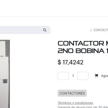
os
Proyectos
Nosotros
Tienda
Todos los productos
CONTACT
CONTACTOR 
2NO BOBINA 1
$
17,4242
Agreg
Agregar a la lista de deseos
CONTACTORES
Términos y condiciones
Garantía de devolución de 30 día