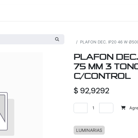
os
Proyectos
Nosotros
Tienda
Todos los productos
PLAFON DEC. IP20 46 W Ø5
PLAFON DEC.
75 MM 3 TON
C/CONTROL
$
92,9292
Agreg
Agregar a la lista de deseos
LUMINARIAS