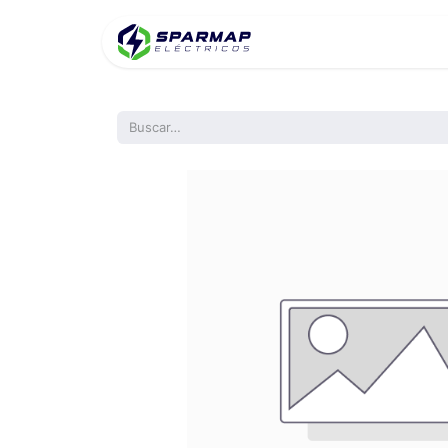
Inicio
Product