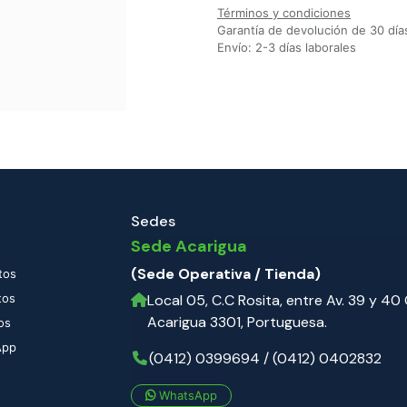
Términos y condiciones
Garantía de devolución de 30 día
Envío: 2-3 días laborales
Sedes
Sede Acarigua
(Sede Operativa / Tienda)
tos
tos
Local 05, C.C Rosita, entre Av. 39 y 40 C
Acarigua 3301, Portuguesa.
os
App
(0412) 0399694 / (0412) 0402832
WhatsApp