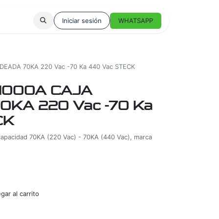
Iniciar sesión
WHATSAPP
EADA 70KA 220 Vac -70 Ka 440 Vac STECK
1000A CAJA
KA 220 Vac -70 Ka
CK
 capacidad 70KA (220 Vac) - 70KA (440 Vac), marca
ar al carrito