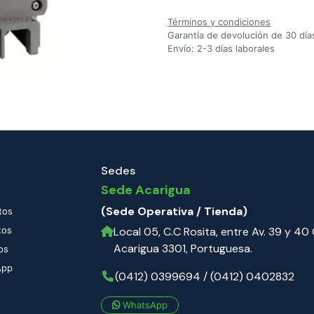
Términos y condiciones
Garantía de devolución de 30 día
Envío: 2-3 días laborales
Sedes
Sede Acarigua
(Sede Operativa / Tienda)
tos
tos
Local 05, C.C Rosita, entre Av. 39 y 40 C
Acarigua 3301, Portuguesa.
os
App
(0412) 0399694 / (0412) 0402832
WhatsApp