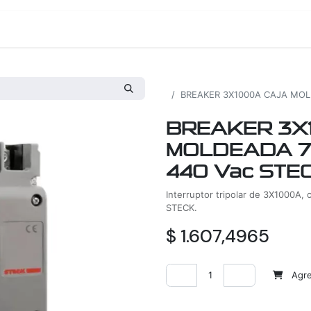
os
Proyectos
Nosotros
Tienda
Todos los productos
BREAKER 3X1000A CAJA MOLD
BREAKER 3X
MOLDEADA 70
440 Vac STE
Interruptor tripolar de 3X1000A,
STECK.
$
1.607,4965
Agreg
Agregar a la lista de deseos